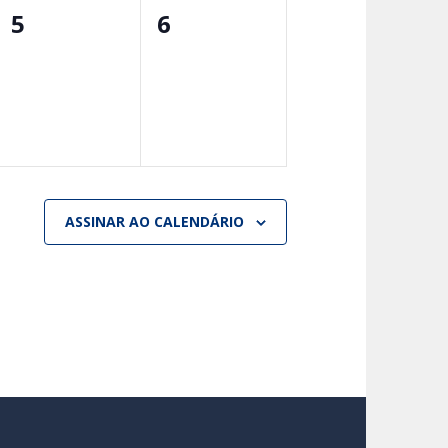
0
0
5
6
evento,
evento,
ASSINAR AO CALENDÁRIO