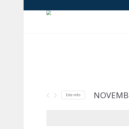
NOVEMB
Este mês
Selecione
a
data.