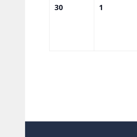
0
0
30
1
evento,
evento,