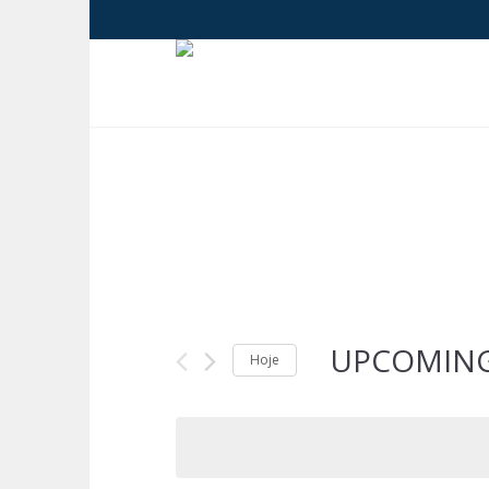
UPCOMIN
Hoje
Selecione
a
data.