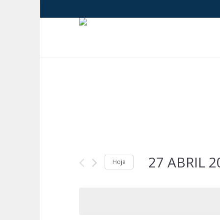
27 A
Hoje
Selecione
a
data.