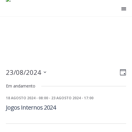
23/08/2024
Nav
Nav
DA
do
de
Selecione
Em andamento
a
visu
visu
data.
Eve
18 AGOSTO 2024 - 08:00
-
23 AGOSTO 2024 - 17:00
Jogos Internos 2024