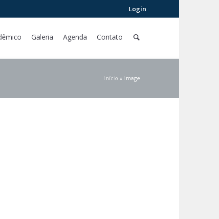
Login
dêmico
Galeria
Agenda
Contato
Início
»
Image